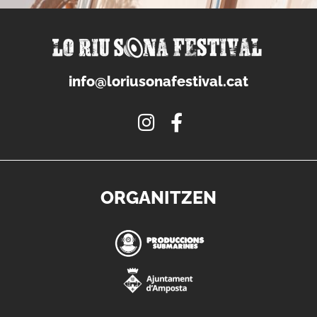
info@loriusonafestival.cat
ORGANITZEN