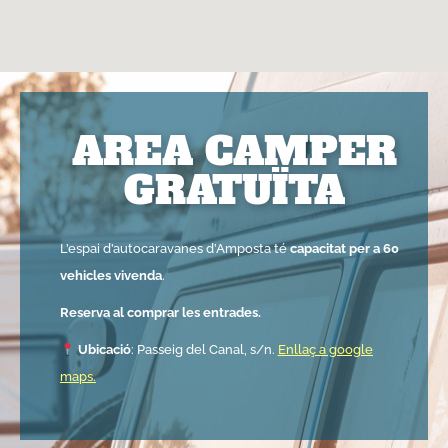
AREA CAMPER
GRATUÏTA
L’espai d’autocaravanes d’Amposta té
capacitat per a 60
vehicles vivenda
.
Reserva al comprar les entrades.
Ubicació
: Passeig del Canal, s/n.
Enllaç a google
maps.